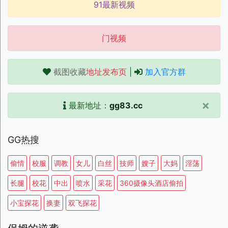
91最新视频
门视频
截图收藏
地址发布页
|
加入官方群
×
最新地址：
gg83.cc
GG热搜
偷情
校服
调教
女儿
白丝
技师
嫂子
大妈
淫荡
长腿
校花
中出
喷水
采花
360摄像头酒店偷拍
小宝探花
换妻
双飞探花